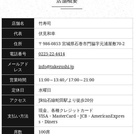
店舗概要
店舗名
竹寿司
代表
伏見和幸
住所
〒986-0853 宮城県石巻市門脇字元浦屋敷70-2
電話番号
0225-22-4414
メールアド
info@takezushi.jp
レス
営業時間
11:00～13:40／17:00～21:00
定休日
水曜日
アクセス
JR仙石線蛇田駅より徒歩20分
現金、各種クレジットカード
支払い方法
VISA・MasterCard・JCB・AmericanExpres
s・Diners
席数
100席