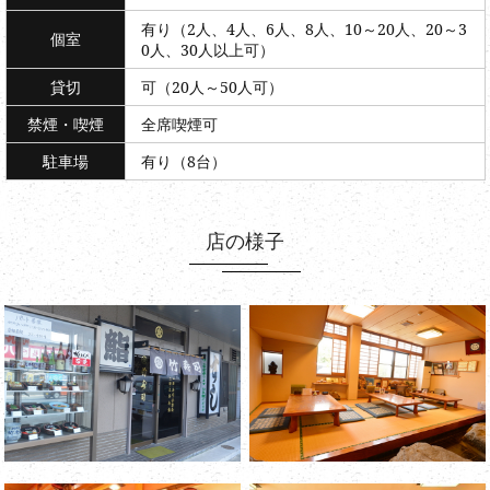
有り（2人、4人、6人、8人、10～20人、20～3
個室
0人、30人以上可）
貸切
可（20人～50人可）
禁煙・喫煙
全席喫煙可
駐車場
有り（8台）
店の様子